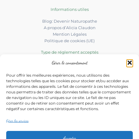
Informations utiles
Blog: Devenir Naturopathe
A propos d’Alicia Claudon
Mention Légales
Politique de cookies (UE)
Type de réglement acceptés
Gérer le consentement
Chèques ou Espèces
Pour offrir les meilleures expériences, nous utilisons des
Les prestations du Cabinet
technologies telles que les cookies pour stocker et/ou accéder aux
informations des appareils. Le fait de consentir à ces technologies
Naturopathie
nous permettra de traiter des données telles que le comportement
de navigation ou les ID uniques sur ce site. Le fait de ne pas
Soins énergétique
consentir ou de retirer son consentement peut avoir un effet
Soins énergétiques animaux
négatif sur certaines caractéristiques et fonctions.
Iridologie
Méthode LEAA
Gérer les services
Chromathérapie
Numérologie Holistique
Accepter