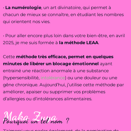
•
La numérologie
, un art divinatoire, qui permet à
chacun de mieux se connaître, en étudiant les nombres
qui orientent nos vies.
• Pour aller encore plus loin dans votre bien-être, en avril
2025, je me suis formée à
la méthode LEAA
.
Cette
méthode très efficace, permet en quelques
minutes de libérer un blocage émotionnel
ayant
entrainé une réaction anormale à une substance
(hypersensibilité,
intolérance
) ou une douleur ou une
gêne chronique. Aujourd’hui, j’utilise cette méthode par
améliorer, apaiser ou supprimer vos problèmes
d’allergies ou d’intolérances alimentaires.
Maka Zuya
Pourquoi un tel nom ?
J’aimerai vous parler également, de la nomination de