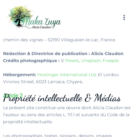
Aller
Propriété du site
Article 1
au
L’adresse de notre site est : https://makazuya.fr. Ce site est
contenu
détenu par Alicia Claudon et présente l’activité du cabinet de
Naturopathie « MAKAZUYA ». L’entreprise est située 3
chemin des vignes – 52190 Villegusien-le-Lac, France.
Rédaction & Directrice de publication : Alicia Claudon
Crédits photographique :
©
Pexels
,
Unsplash, Freepik
Hébergement:
Hostinger International Ltd
, 61 Lordou
Vironos Street, 6023 Larnaca, Chypre,
Propriété intellectuelle & Médias
Article 2
Le présent site constitue une œuvre dont Alicia Claudon est
l’auteur au sens des articles L. 111.1 et suivants du Code de la
propriété intellectuelle.
Les photographies, textes, slogans, dessins, images,